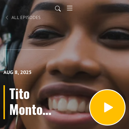
ALL EPISODES
AUG 8, 2025
Tito
Montoya
Agosto